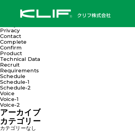
検索:
固定ページ
About Us
Kankyo
Privacy
Contact
Complete
Confirm
Product
Technical Data
Recruit
Requirements
Schedule
Schedule-1
Schedule-2
Voice
Voice-1
Voice-2
アーカイブ
カテゴリー
カテゴリーなし